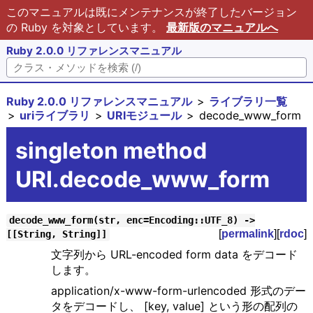
このマニュアルは既にメンテナンスが終了したバージョン
の Ruby を対象としています。
最新版のマニュアルへ
Ruby 2.0.0 リファレンスマニュアル
Ruby 2.0.0 リファレンスマニュアル
ライブラリ一覧
uriライブラリ
URIモジュール
decode_www_form
singleton method
URI.decode_www_form
decode_www_form(str, enc=Encoding::UTF_8) ->
[
permalink
][
rdoc
]
[[String, String]]
文字列から URL-encoded form data をデコード
します。
application/x-www-form-urlencoded 形式のデー
タをデコードし、 [key, value] という形の配列の