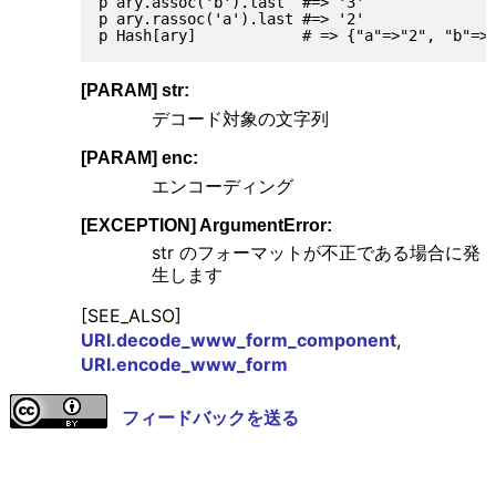
p ary.assoc('b').last  #=> '3'

p ary.rassoc('a').last #=> '2'

[PARAM] str:
デコード対象の文字列
[PARAM] enc:
エンコーディング
[EXCEPTION] ArgumentError:
str のフォーマットが不正である場合に発
生します
[SEE_ALSO]
URI.decode_www_form_component
,
URI.encode_www_form
フィードバックを送る