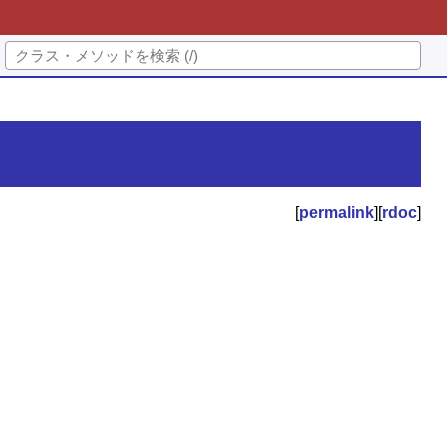
[
permalink
][
rdoc
]