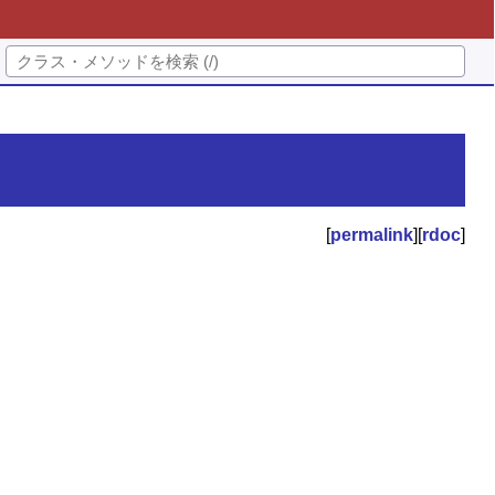
[
permalink
][
rdoc
]