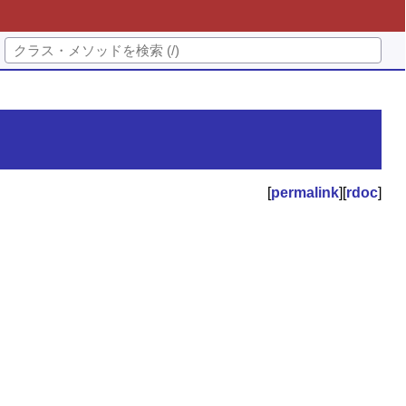
[
permalink
][
rdoc
]