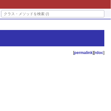
[
permalink
][
rdoc
]