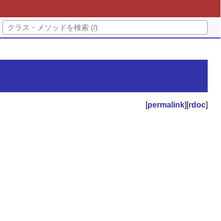
[
permalink
][
rdoc
]