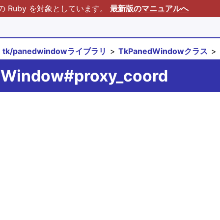
Ruby を対象としています。
最新版のマニュアルへ
tk/panedwindowライブラリ
TkPanedWindowクラス
dWindow#proxy_coord