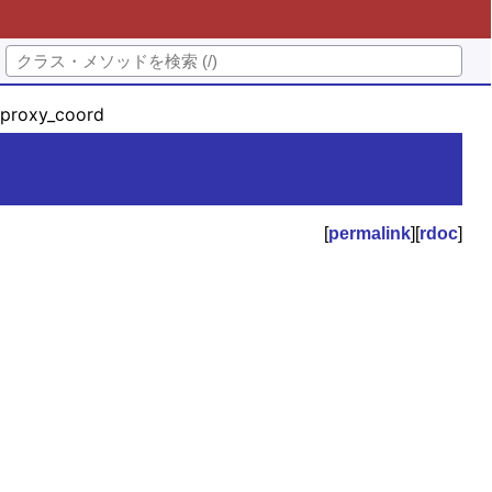
proxy_coord
[
permalink
][
rdoc
]