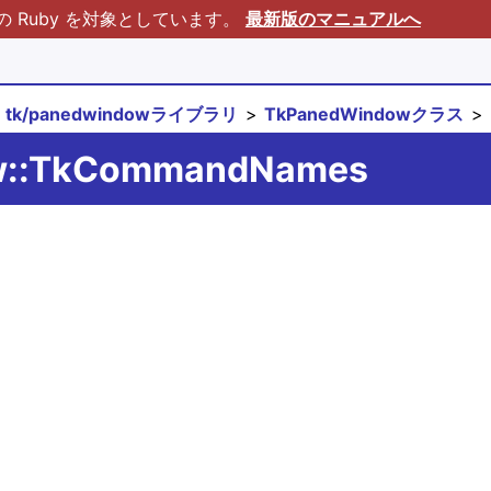
Ruby を対象としています。
最新版のマニュアルへ
tk/panedwindowライブラリ
TkPanedWindowクラス
ow::TkCommandNames