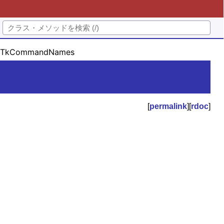
TkCommandNames
[
permalink
][
rdoc
]