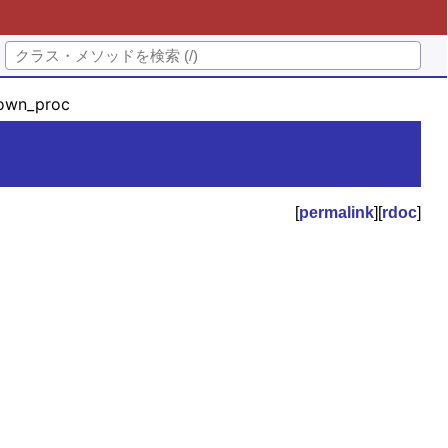
own_proc
[
permalink
][
rdoc
]