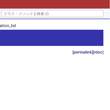
ation_list
[
permalink
][
rdoc
]