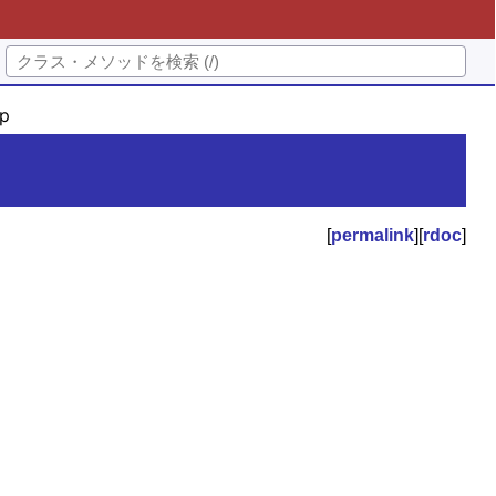
p
[
permalink
][
rdoc
]