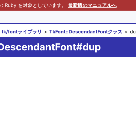
Ruby を対象としています。
最新版のマニュアルへ
tk/fontライブラリ
TkFont::DescendantFontクラス
du
:DescendantFont#dup