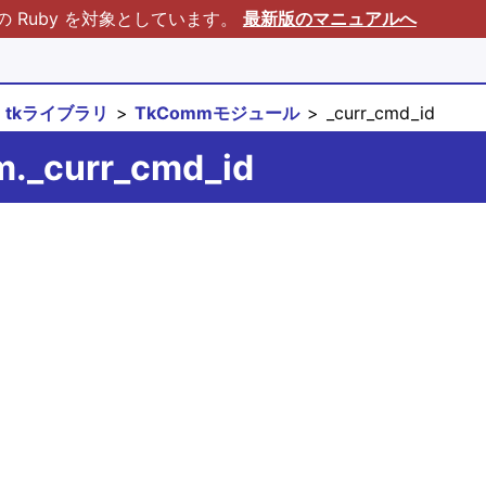
Ruby を対象としています。
最新版のマニュアルへ
tkライブラリ
TkCommモジュール
_curr_cmd_id
m._curr_cmd_id