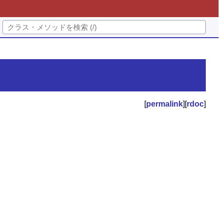
[
permalink
][
rdoc
]