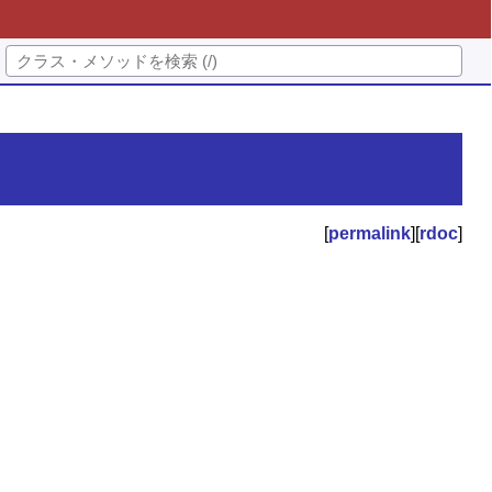
[
permalink
][
rdoc
]