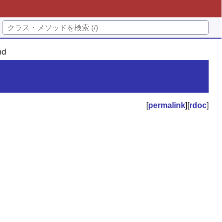
nd
[
permalink
][
rdoc
]