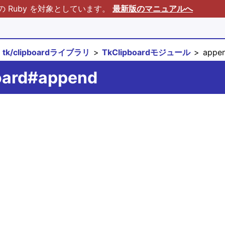
Ruby を対象としています。
最新版のマニュアルへ
tk/clipboardライブラリ
TkClipboardモジュール
appe
oard#append