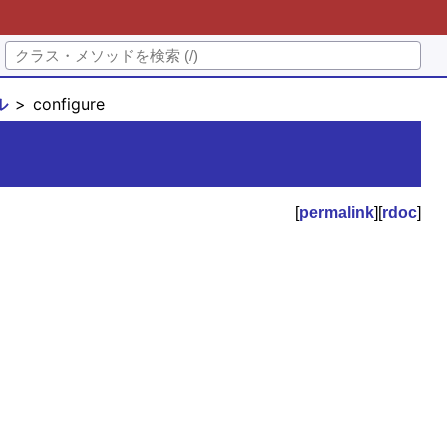
ル
configure
[
permalink
][
rdoc
]