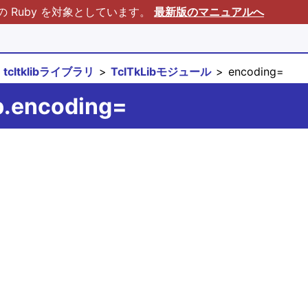
Ruby を対象としています。
最新版のマニュアルへ
tcltklibライブラリ
TclTkLibモジュール
encoding=
b.encoding=