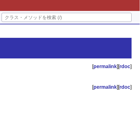
[
permalink
][
rdoc
]
[
permalink
][
rdoc
]