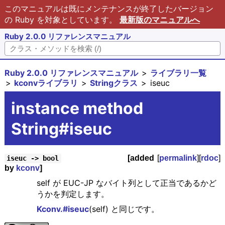
このマニュアルは既にメンテナンスが終了したバージョン
の Ruby を対象としています。
最新版のマニュアルへ
Ruby 2.0.0 リファレンスマニュアル
Ruby 2.0.0 リファレンスマニュアル
ライブラリ一覧
kconvライブラリ
Stringクラス
iseuc
instance method
String#iseuc
[added
[
permalink
][
rdoc
]
iseuc -> bool
by
kconv
]
self が EUC-JP なバイト列として正当であるかど
うかを判定します。
Kconv.#iseuc
(self) と同じです。