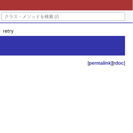
retry
[
permalink
][
rdoc
]