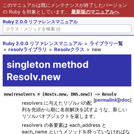
このマニュアルは既にメンテナンスが終了したバージョン
の Ruby を対象としています。
最新版のマニュアルへ
Ruby 2.0.0 リファレンスマニュアル
Ruby 2.0.0 リファレンスマニュアル
ライブラリ一覧
resolvライブラリ
Resolvクラス
new
singleton method
Resolv.new
new(resolvers = [Hosts.new, DNS.new]) -> Resolv
[
permalink
][
rdoc
]
resolvers に与えたリゾルバの配
列を先頭から順に名前解決を試すような、新しい
リソルバオブジェクトを返します。
resolvers の各要素は each_address と
each_name というメソッドを持っていなければな