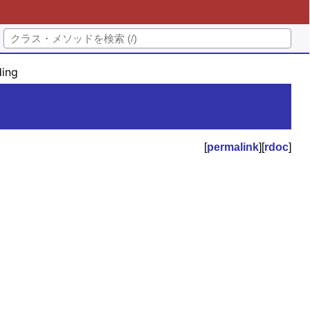
ing
[
permalink
][
rdoc
]