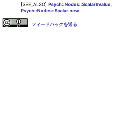
[SEE_ALSO]
Psych::Nodes::Scalar#value
,
Psych::Nodes::Scalar.new
フィードバックを送る