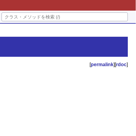
[
permalink
][
rdoc
]