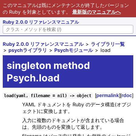
このマニュアルは既にメンテナンスが終了したバージョン
の Ruby を対象としています。
最新版のマニュアルへ
Ruby 2.0.0 リファレンスマニュアル
Ruby 2.0.0 リファレンスマニュアル
ライブラリ一覧
psychライブラリ
Psychモジュール
load
singleton method
Psych.load
[
permalink
][
rdoc
]
load(yaml, filename = nil) -> object
YAML ドキュメントを Ruby のデータ構造(オブジ
ェクト)に変換します。
入力に複数のドキュメントが含まれている場合
は、先頭のものを変換して返します。