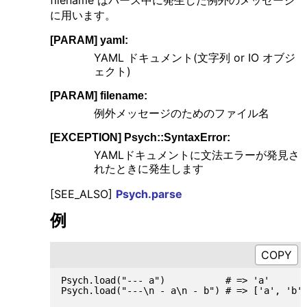
filename はパース中に発生した例外のメッセージ
に用います。
[PARAM] yaml:
YAML ドキュメント(文字列 or IO オブジ
ェクト)
[PARAM] filename:
例外メッセージのためのファイル名
[EXCEPTION] Psych::SyntaxError:
YAMLドキュメントに文法エラーが発見さ
れたときに発生します
[SEE_ALSO]
Psych.parse
例
Psych.load("--- a")           # => 'a'

Psych.load("---\n - a\n - b") # => ['a', 'b']