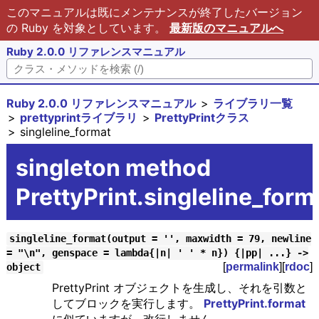
このマニュアルは既にメンテナンスが終了したバージョン
の Ruby を対象としています。
最新版のマニュアルへ
Ruby 2.0.0 リファレンスマニュアル
Ruby 2.0.0 リファレンスマニュアル
ライブラリ一覧
prettyprintライブラリ
PrettyPrintクラス
singleline_format
singleton method
PrettyPrint.singleline_form
singleline_format(output = '', maxwidth = 79, newline
= "\n", genspace = lambda{|n| ' ' * n}) {|pp| ...} ->
[
permalink
][
rdoc
]
object
PrettyPrint オブジェクトを生成し、それを引数と
してブロックを実行します。
PrettyPrint.format