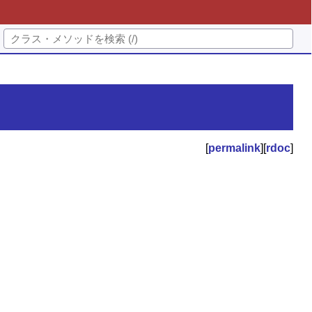
[
permalink
][
rdoc
]