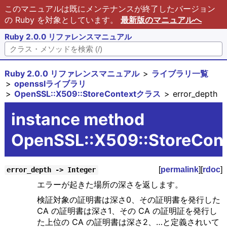
このマニュアルは既にメンテナンスが終了したバージョン
の Ruby を対象としています。
最新版のマニュアルへ
Ruby 2.0.0 リファレンスマニュアル
Ruby 2.0.0 リファレンスマニュアル
ライブラリ一覧
opensslライブラリ
OpenSSL::X509::StoreContextクラス
error_depth
instance method
OpenSSL::X509::StoreCont
[
permalink
][
rdoc
]
error_depth -> Integer
エラーが起きた場所の深さを返します。
検証対象の証明書は深さ0、その証明書を発行した
CA の証明書は深さ1、その CA の証明証を発行し
た上位の CA の証明書は深さ2、…と定義されいて