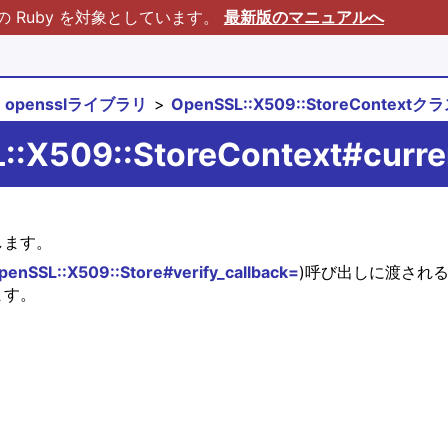
Ruby を対象としています。
最新版のマニュアルへ
opensslライブラリ
OpenSSL::X509::StoreContextク
::X509::StoreContext#curre
します。
penSSL::X509::Store#verify_callback=
)呼び出しに渡される 
ます。