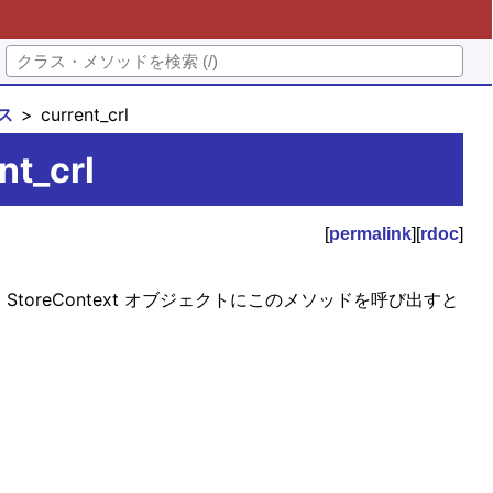
ラス
current_crl
nt_crl
[
permalink
][
rdoc
]
StoreContext オブジェクトにこのメソッドを呼び出すと