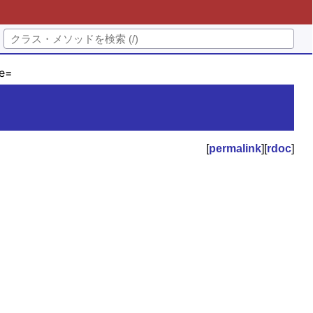
e=
[
permalink
][
rdoc
]