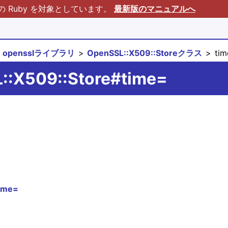
Ruby を対象としています。
最新版のマニュアルへ
opensslライブラリ
OpenSSL::X509::Storeクラス
tim
::X509::Store#time=
。
ime=