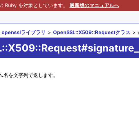
Ruby を対象としています。
最新版のマニュアルへ
opensslライブラリ
OpenSSL::X509::Requestクラス
s
::X509::Request#signature_
ム名を文字列で返します。