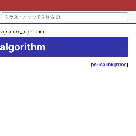
ignature_algorithm
algorithm
[
permalink
][
rdoc
]