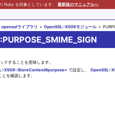
Ruby を対象としています。
最新版のマニュアルへ
opensslライブラリ
OpenSSL::X509モジュール
PURPO
9::PURPOSE_SMIME_SIGN
チェックすることを意味します。
::X509::StoreContext#purpose=
で設定し、
OpenSSL::X5
ことを確認します。