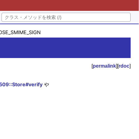
SE_SMIME_SIGN
[
permalink
][
rdoc
]
09::Store#verify
や