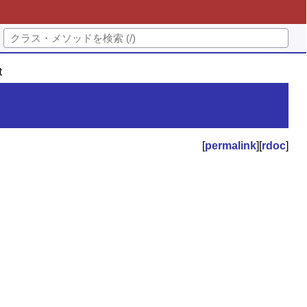
t
[
permalink
][
rdoc
]