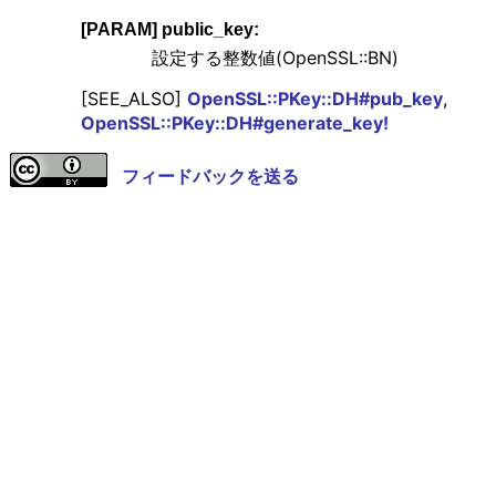
[PARAM] public_key:
設定する整数値(OpenSSL::BN)
[SEE_ALSO]
OpenSSL::PKey::DH#pub_key
,
OpenSSL::PKey::DH#generate_key!
フィードバックを送る