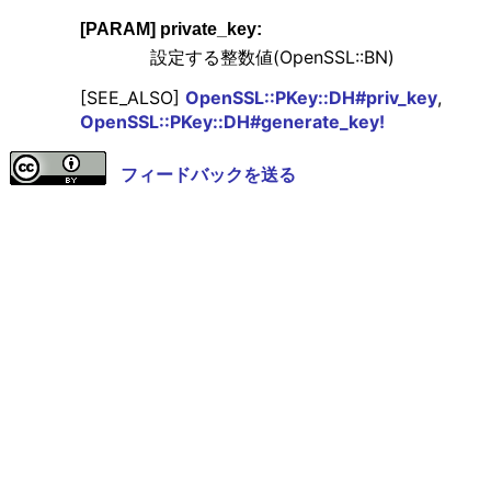
[PARAM] private_key:
設定する整数値(OpenSSL::BN)
[SEE_ALSO]
OpenSSL::PKey::DH#priv_key
,
OpenSSL::PKey::DH#generate_key!
フィードバックを送る