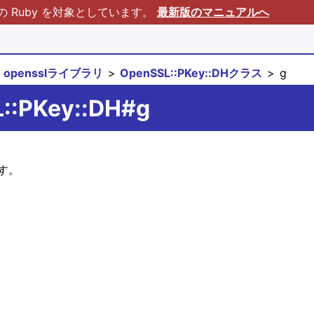
Ruby を対象としています。
最新版のマニュアルへ
opensslライブラリ
OpenSSL::PKey::DHクラス
g
L::PKey::DH#g
す。