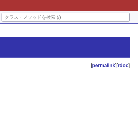
[
permalink
][
rdoc
]