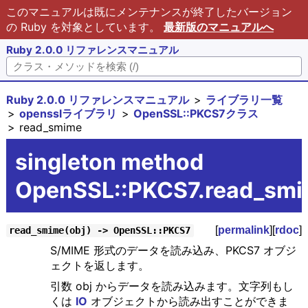
このマニュアルは既にメンテナンスが終了したバージョン
の Ruby を対象としています。
最新版のマニュアルへ
Ruby 2.0.0 リファレンスマニュアル
Ruby 2.0.0 リファレンスマニュアル
ライブラリ一覧
opensslライブラリ
OpenSSL::PKCS7クラス
read_smime
singleton method
OpenSSL::PKCS7.read_sm
[
permalink
][
rdoc
]
read_smime(obj) -> OpenSSL::PKCS7
S/MIME 形式のデータを読み込み、PKCS7 オブジ
ェクトを返します。
引数 obj からデータを読み込みます。文字列もし
くは
IO
オブジェクトから読み出すことができま