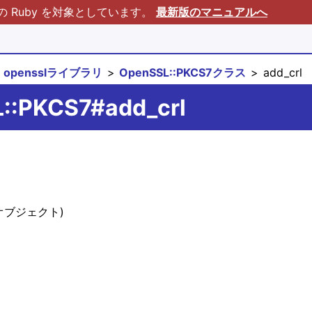
Ruby を対象としています。
最新版のマニュアルへ
opensslライブラリ
OpenSSL::PKCS7クラス
add_crl
L::PKCS7#add_crl
オブジェクト)