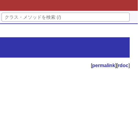
[
permalink
][
rdoc
]