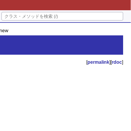
new
[
permalink
][
rdoc
]