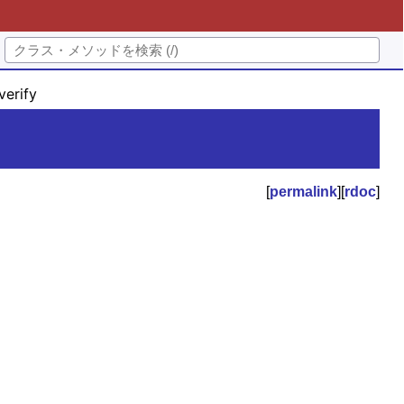
verify
[
permalink
][
rdoc
]