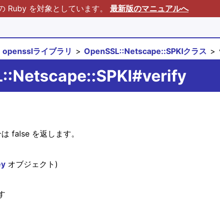
Ruby を対象としています。
最新版のマニュアルへ
opensslライブラリ
OpenSSL::Netscape::SPKIクラス
::Netscape::SPKI#verify
 false を返します。
ey
オブジェクト)
す