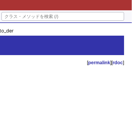
to_der
[
permalink
][
rdoc
]