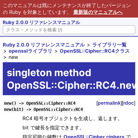
このマニュアルは既にメンテナンスが終了したバージョン
の Ruby を対象としています。
最新版のマニュアルへ
Ruby 2.0.0 リファレンスマニュアル
Ruby 2.0.0 リファレンスマニュアル
ライブラリ一覧
opensslライブラリ
OpenSSL::Cipher::RC4クラス
new
singleton method
OpenSSL::Cipher::RC4.ne
[
permalink
][
rdoc
]
new() -> OpenSSL::Cipher::RC4
new(bit) -> OpenSSL::Cipher::RC4
RC4 暗号オブジェクトを生成し、返します。
bit で鍵長を指定できます。
指定可能な鍵数は
OpenSSL::Cipher.ciphers
で