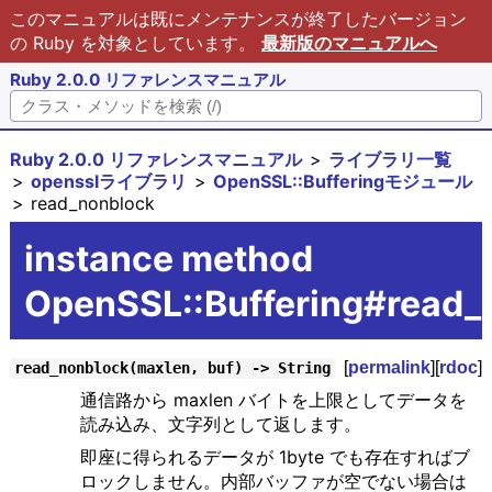
このマニュアルは既にメンテナンスが終了したバージョン
の Ruby を対象としています。
最新版のマニュアルへ
Ruby 2.0.0 リファレンスマニュアル
Ruby 2.0.0 リファレンスマニュアル
ライブラリ一覧
opensslライブラリ
OpenSSL::Bufferingモジュール
read_nonblock
instance method
OpenSSL::Buffering#read_
[
permalink
][
rdoc
]
read_nonblock(maxlen, buf) -> String
通信路から maxlen バイトを上限としてデータを
読み込み、文字列として返します。
即座に得られるデータが 1byte でも存在すればブ
ロックしません。内部バッファが空でない場合は