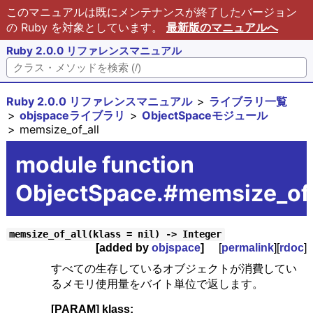
このマニュアルは既にメンテナンスが終了したバージョン
の Ruby を対象としています。
最新版のマニュアルへ
Ruby 2.0.0 リファレンスマニュアル
Ruby 2.0.0 リファレンスマニュアル
ライブラリ一覧
objspaceライブラリ
ObjectSpaceモジュール
memsize_of_all
module function
ObjectSpace.#memsize_of_
memsize_of_all(klass = nil) -> Integer
[added by
objspace
]
[
permalink
][
rdoc
]
すべての生存しているオブジェクトが消費してい
るメモリ使用量をバイト単位で返します。
[PARAM] klass: