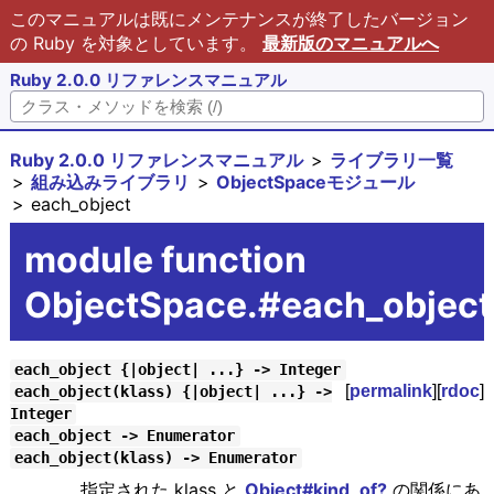
このマニュアルは既にメンテナンスが終了したバージョン
の Ruby を対象としています。
最新版のマニュアルへ
Ruby 2.0.0 リファレンスマニュアル
Ruby 2.0.0 リファレンスマニュアル
ライブラリ一覧
組み込みライブラリ
ObjectSpaceモジュール
each_object
module function
ObjectSpace.#each_object
each_object {|object| ...} -> Integer
[
permalink
][
rdoc
]
each_object(klass) {|object| ...} ->
Integer
each_object -> Enumerator
each_object(klass) -> Enumerator
指定された klass と
Object#kind_of?
の関係にあ