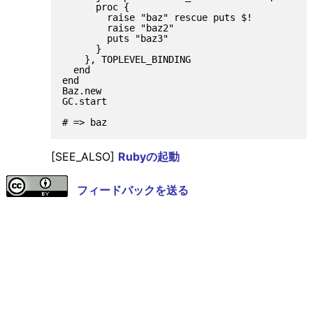
      proc {

        raise "baz" rescue puts $!

        raise "baz2"

        puts "baz3"

      }

    }, TOPLEVEL_BINDING

  end

end

Baz.new

GC.start

[SEE_ALSO]
Rubyの起動
フィードバックを送る