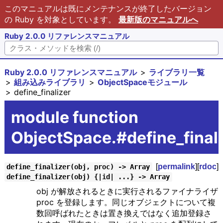
このマニュアルは既にメンテナンスが終了したバージョン
の Ruby を対象としています。
最新版のマニュアルへ
Ruby 2.0.0 リファレンスマニュアル
Ruby 2.0.0 リファレンスマニュアル
ライブラリ一覧
組み込みライブラリ
ObjectSpaceモジュール
define_finalizer
module function
ObjectSpace.#define_finali
[
permalink
][
rdoc
]
define_finalizer(obj, proc) -> Array
define_finalizer(obj) {|id| ...} -> Array
obj が解放されるときに実行されるファイナライザ
proc を登録します。同じオブジェクトについて複
数回呼ばれたときは置き換えではなく追加登録さ