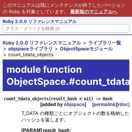
このマニュアルは既にメンテナンスが終了したバージョン
の Ruby を対象としています。
最新版のマニュアルへ
Ruby 2.0.0 リファレンスマニュアル
Ruby 2.0.0 リファレンスマニュアル
ライブラリ一覧
objspaceライブラリ
ObjectSpaceモジュール
count_tdata_objects
module function
ObjectSpace.#count_tdata
count_tdata_objects(result_hash = nil) -> Hash
[added by
objspace
]
[
permalink
][
rdoc
]
T_DATA の種類ごとにオブジェクトの数を格納した
ハッシュを返します。
[PARAM] result_hash: