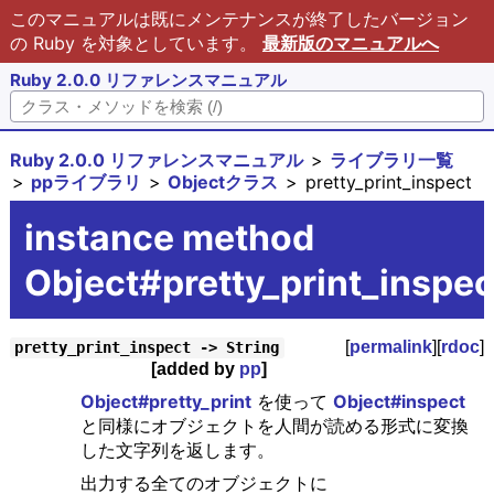
このマニュアルは既にメンテナンスが終了したバージョン
の Ruby を対象としています。
最新版のマニュアルへ
Ruby 2.0.0 リファレンスマニュアル
Ruby 2.0.0 リファレンスマニュアル
ライブラリ一覧
ppライブラリ
Objectクラス
pretty_print_inspect
instance method
Object#pretty_print_inspec
[
permalink
][
rdoc
]
pretty_print_inspect -> String
[added by
pp
]
Object#pretty_print
を使って
Object#inspect
と同様にオブジェクトを人間が読める形式に変換
した文字列を返します。
出力する全てのオブジェクトに