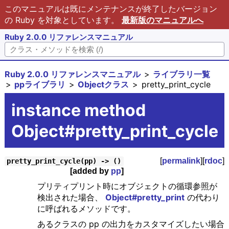
このマニュアルは既にメンテナンスが終了したバージョン
の Ruby を対象としています。
最新版のマニュアルへ
Ruby 2.0.0 リファレンスマニュアル
Ruby 2.0.0 リファレンスマニュアル
ライブラリ一覧
ppライブラリ
Objectクラス
pretty_print_cycle
instance method
Object#pretty_print_cycle
[
permalink
][
rdoc
]
pretty_print_cycle(pp) -> ()
[added by
pp
]
プリティプリント時にオブジェクトの循環参照が
検出された場合、
Object#pretty_print
の代わり
に呼ばれるメソッドです。
あるクラスの pp の出力をカスタマイズしたい場合