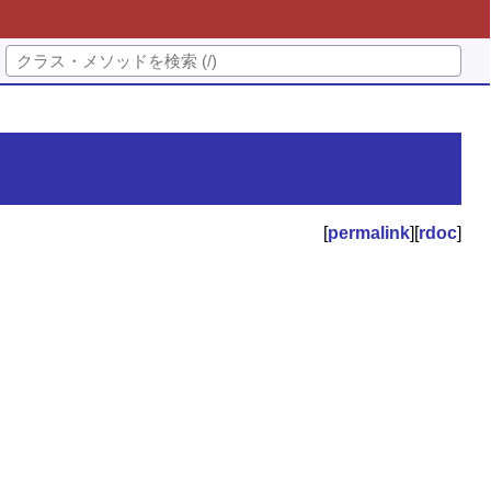
[
permalink
][
rdoc
]