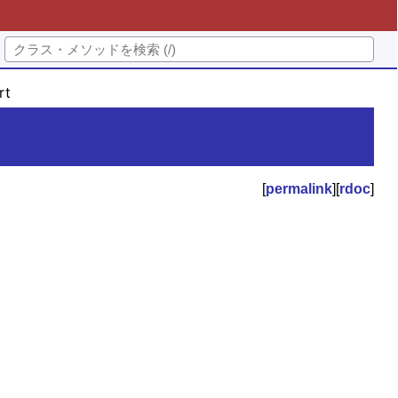
rt
[
permalink
][
rdoc
]