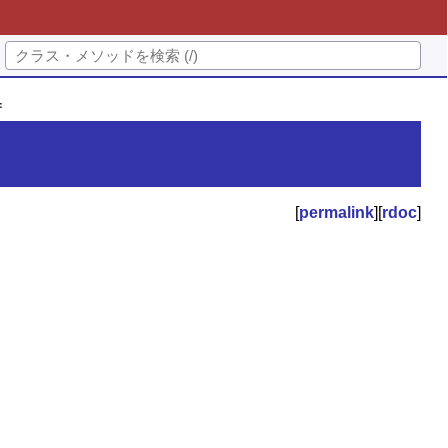
=
[
permalink
][
rdoc
]